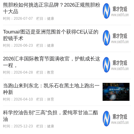
熊胆粉如何挑选正宗品牌？2026正规熊胆粉
十大品
时间：2026-07-07
栏目：
健康
Toumai/图迈是亚洲范围首个获得CE认证的
腔镜手术
时间：2026-06-23
栏目：
健康
2026汇丰国际教育节圆满收官，护航成长这
一程，
时间：2026-04-28
栏目：
教育
当跑山来到东北：凯乐石在黑土地上跑出一
种新
时间：2026-04-10
栏目：
体育
科学控油告别“三高”负担，爱纯萃甘油二酯
油
时间：2025-12-23
栏目：
健康