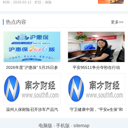
时间：2026-03-12
栏目：
保险
热点内容
更多>>
2026年度“沪惠保” 5月25日参
平安95511争分夺秒在行动
保正
温州人保财险召开涉车产品汽
守卫健康中国，“平安e生保”和
车金
电脑版
-
手机版
-
sitemap