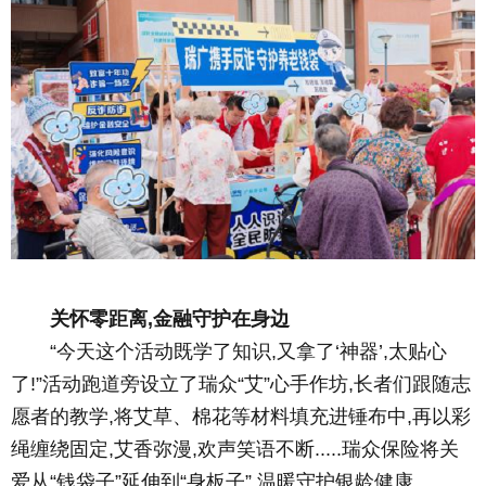
关怀零距离,金融守护在身边
“今天这个活动既学了知识,又拿了‘神器’,太贴心
了!”活动跑道旁设立了瑞众“艾”心手作坊,长者们跟随志
愿者的教学,将艾草、棉花等材料填充进锤布中,再以彩
绳缠绕固定,艾香弥漫,欢声笑语不断.....瑞众保险将关
爱从“钱袋子”延伸到“身板子”,温暖守护银龄健康。