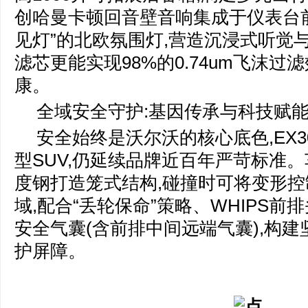
创哈曼卡顿回音壁音响集成于仪表台前
见灯”的北欧氛围灯,营造沉浸式听觉与
滤芯更能实现98%的0.74um飞沫过
康。
全域安全守护:基因传承与科技赋
安全始终是沃尔沃的核心底色,EX
型SUV,仍延续品牌近百年严苛标准。
度钢打造笼式结构,碰撞时可将变形
域,配合“丢轮保命”策略、WHIPS前
安全气囊(含前排中间远端气囊),构
护屏障。