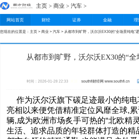
主页
>
商业
>
汽车
>
网站首页
财经
证券
金融
理
您现在的位置是：
主页
>
商业
>
汽车
> 从都市到旷野，沃尔沃EX30的“全场景纯电”
从都市到旷野，沃尔沃EX30的“全
时间：2026-01-28 22:33
来源：
southfi财经网
www.southfi.cn
作为沃尔沃旗下碳足迹最小的纯电车
亮相以来便凭借精准定位风靡全球,累
辆,成为欧洲市场炙手可热的“北欧精
生活、追求品质的年轻群体打造的精品