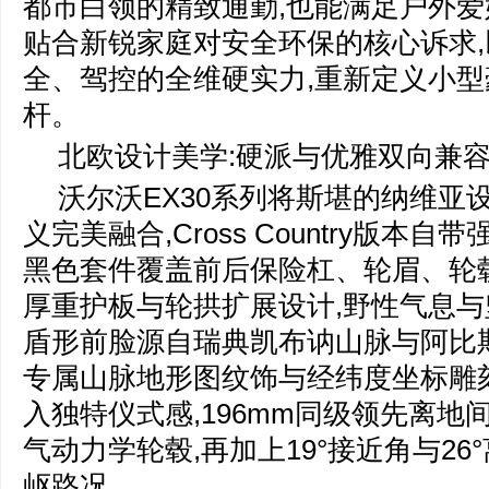
都市白领的精致通勤,也能满足户外爱
贴合新锐家庭对安全环保的核心诉求
全、驾控的全维硬实力,重新定义小
杆。
北欧设计美学:硬派与优雅双向兼
沃尔沃EX30系列将斯堪的纳维亚
义完美融合,Cross Country版本自
黑色套件覆盖前后保险杠、轮眉、轮
厚重护板与轮拱扩展设计,野性气息
盾形前脸源自瑞典凯布讷山脉与阿比
专属山脉地形图纹饰与经纬度坐标雕
入独特仪式感,196mm同级领先离地
气动力学轮毂,再加上19°接近角与26
岖路况。