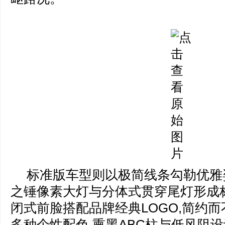
标准版车型则以极简线条勾勒优雅姿
之锤像素大灯与分体式贯穿尾灯形成
闭式前脸搭配品牌经典LOGO,简约
多种个性配色,熏黑ABC柱与低风阻