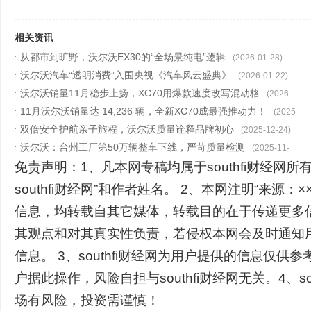
相关资讯
从都市到旷野，沃尔沃EX30的“全场景纯电”逻辑
(2026-01-28)
沃尔沃汽车“透明消费”入围央视《汽车风云盛典》
(2026-01-22)
沃尔沃销量11月稳步上扬，XC70用爆款速度改写混动格
(2026-
11月沃尔沃销量达 14,236 辆，全新XC70成最强推动力！
01-07)
(2025-
双倍安全护航亲子旅程，沃尔沃质量诠释品牌初心
12-30)
(2025-12-24)
沃尔沃：台州工厂第50万辆整车下线，严苛质量检测
(2025-11-
免责声明：1、凡本网专稿均属于southfi财经网所
13)
southfi财经网”和作者姓名。 2、本网注明“来源：××
信息，均转载自其它媒体，转载目的在于传递更多
其观点和对其真实性负责，若侵权本网会及时通知
信息。 3、southfi财经网为用户提供的信息仅供
户据此操作，风险自担与southfi财经网无关。4、so
场有风险，投资需谨慎！