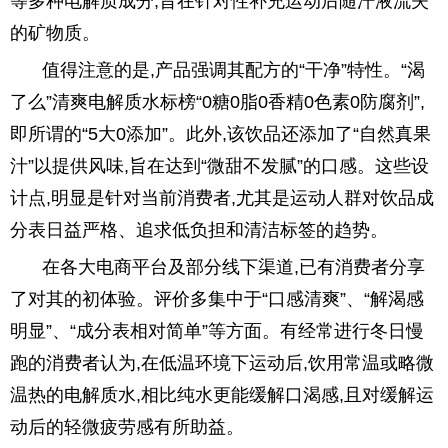
等多种电解质成分,旨在针对性补充运动后随汗液流失
的矿物质。
值得注意的是,产品强调其配方的“干净”特性。“渴
了么”清爽电解质水标榜“0糖0脂0香精0色素0防腐剂”,
即所谓的“5大0添加”。此外,该饮品还添加了“自然真果
汁”以提供风味,旨在达到“微甜不发腻”的口感。这些设
计点,明显是针对当前消费者,尤其是运动人群对饮品成
分表日益严格、追求低负担和清洁标签的趋势。
在各大电商平台及部分线下渠道,已有消费者分享
了对其的初体验。评价多集中于“口感清爽”、“解渴感
明显”、“成分表相对简单”等方面。有经常进行冬日慢
跑的消费者认为,在低温环境下运动后,饮用常温或略微
温热的电解质水,相比纯水更能缓解口渴感,且对缓解运
动后的轻微疲劳感有所助益。