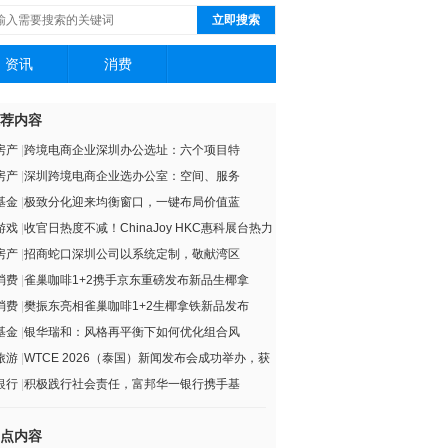
立即搜索
资讯
消费
荐内容
房产
|
跨境电商企业深圳办公选址：六个项目特
房产
|
深圳跨境电商企业选办公室：空间、服务
基金
|
极致分化迎来均衡窗口，一键布局价值蓝
游戏
|
收官日热度不减！ChinaJoy HKC惠科展台热力
房产
|
招商蛇口深圳公司以系统定制，敬献湾区
消费
|
雀巢咖啡1+2携手京东重磅发布新品生椰拿
消费
|
樊振东亮相雀巢咖啡1+2生椰拿铁新品发布
基金
|
银华瑞和：风格再平衡下如何优化组合风
旅游
|
WTCE 2026（泰国）新闻发布会成功举办，获
银行
|
积极践行社会责任，富邦华一银行携手基
点内容