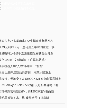
樊振东亮相雀巢咖啡1+2生椰拿铁新品发布
从79元到49.9元，盒马用五年时间重做一块
雀巢咖啡1+2携手京东重磅发布新品生椰拿
故宫口红的“文创精髓”：唯匠心品质才
挑茶机器人将“入职”小罐茶，“智造”
农夫山泉开启新品类营销，泡茶水隆重上
风云起，天地变！G-SHOCK MT-G火山雷震撼上
三星Galaxy Z Fold2 5G为什么是折叠屏时代引
天猫领跑营销新趋势，携1200家蓝V表白新
获明星首选！水井坊·臻酿八号（禧庆版