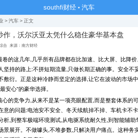
southfi财经
汽车
业
>
汽车
> 正文
炒作，沃尔沃亚太凭什么稳住豪华基本盘
综合
来源：南方财经
最卷的这几年,几乎所有品牌都在比加速、比大屏、比降价
人坚持的路上:不拼短期流量,只做长期正确的事。安全不
不敷衍。正是这种冷静而坚定的选择,让它在波动的市场中
、最安心”的豪华选择。
核心的竞争力,从来不是某一项亮眼配置,而是整套体系的
在意的问题:电池安不安全、冬天续航掉不掉、车机卡不
分析,到整车极端环境测试,从电驱系统耐久性,到智能辅助
场景展开。不做噱头,不堆参数,只解决用户痛点。这种务