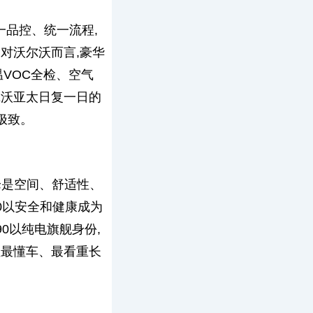
一品控、统一流程,
对沃尔沃而言,豪华
温VOC全检、空气
尔沃亚太日复一日的
极致。
论是空间、舒适性、
60以安全和健康成为
90以纯电旗舰身份,
住最懂车、最看重长