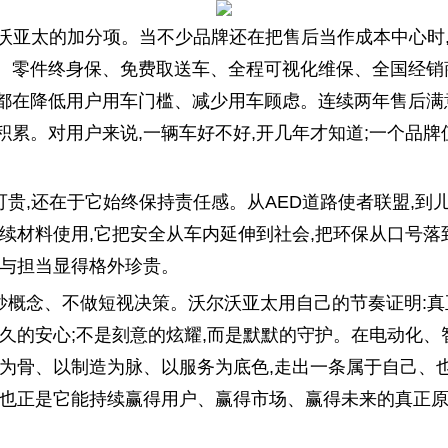
尔沃亚太的加分项。当不少品牌还在把售后当作成本中心时
。零件终身保、免费取送车、全程可视化维保、全国经销
都在降低用户用车门槛、减少用车顾虑。连续两年售后满
积累。对用户来说,一辆车好不好,开几年才知道;一个品牌
贵,还在于它始终保持责任感。从AED道路使者联盟,到
持续材料使用,它把安全从车内延伸到社会,把环保从口号
稳与担当显得格外珍贵。
炒概念、不做短视决策。沃尔沃亚太用自己的节奏证明:真
长久的安心;不是刻意的炫耀,而是默默的守护。在电动化、
发为骨、以制造为脉、以服务为底色,走出一条属于自己、
,也正是它能持续赢得用户、赢得市场、赢得未来的真正